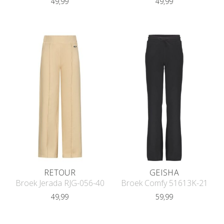
49,99
49,99
RETOUR
GEISHA
Broek Jerada RJG-056-40
Broek Comfy 51613K-21
49,99
59,99