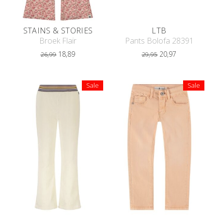
STAINS & STORIES
LTB
Broek Flair
Pants Bolofa 28391
18,89
20,97
26,99
29,95
Sale
Sale