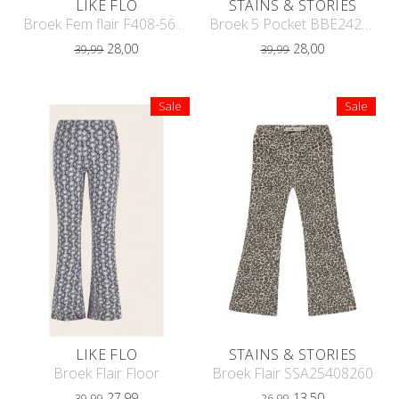
LIKE FLO
STAINS & STORIES
Broek Fem flair F408-5605
Broek 5 Pocket BBE24208222
28,00
28,00
39,99
39,99
Sale
Sale
LIKE FLO
STAINS & STORIES
Broek Flair Floor
Broek Flair SSA25408260
27,99
13,50
39,99
26,99