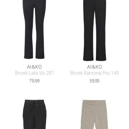
AI&KO
AI&KO
Broek Laila Vis 287
Broek Ramona Pes 145
79,99
59,95