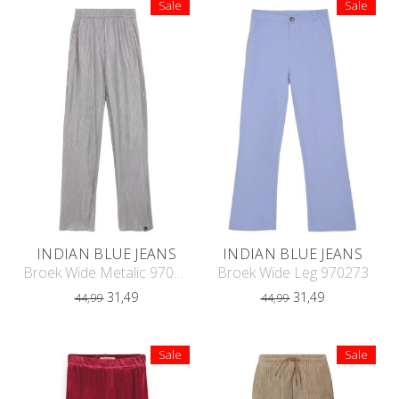
Sale
Sale
INDIAN BLUE JEANS
INDIAN BLUE JEANS
Broek Wide Metalic 970159
Broek Wide Leg 970273
31,49
31,49
44,99
44,99
Sale
Sale