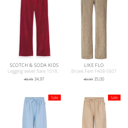
SCOTCH & SODA KIDS
LIKE FLO
Legging velvet flare 151891
Broek Fem F408-5607
34,97
35,00
49,95
49,99
Sale
Sale