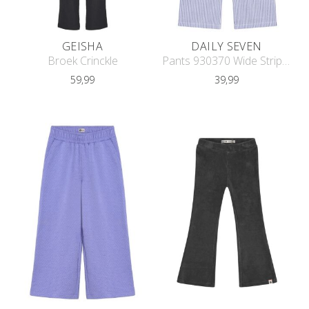
GEISHA
DAILY SEVEN
Broek Crinckle
Pants 930370 Wide Striped
59,99
39,99