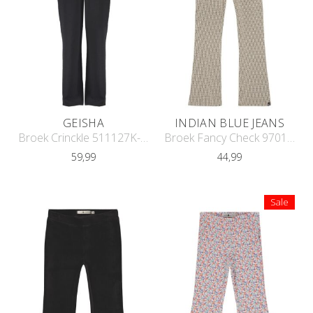
GEISHA
INDIAN BLUE JEANS
Broek Crinckle 511127K-21
Broek Fancy Check 970161
59,99
44,99
Sale