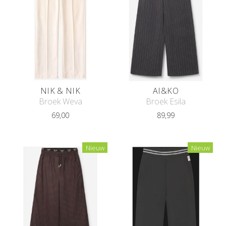
NIK & NIK
AI&KO
Broek Weva
Broek Esila
69,00
89,99
Nieuw
Nieuw