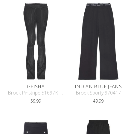
GEISHA
INDIAN BLUE JEANS
Broek Pinstripe 51697K-20
Broek Sporty 970417
59,99
49,99