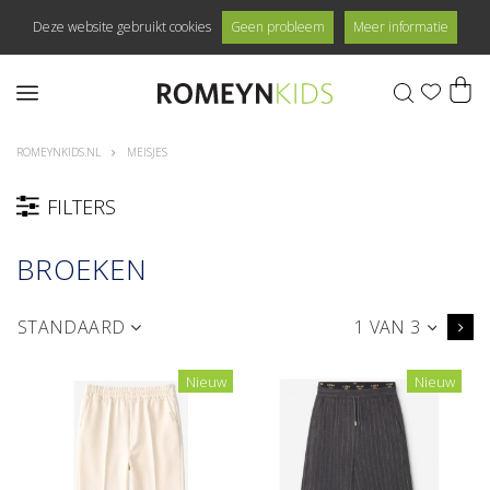
Deze website gebruikt cookies
Geen probleem
Meer informatie
0
ROMEYNKIDS.NL
MEISJES
FILTERS
BROEKEN
STANDAARD
1 VAN 3
Nieuw
Nieuw