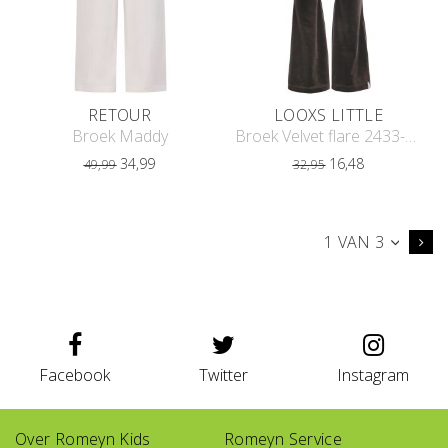
RETOUR
LOOXS LITTLE
Broek Maddy
Broek Velvet flare 2433-7606
34,99
16,48
49,99
32,95
1 VAN 3
Facebook
Twitter
Instagram
Over Romeyn Kids
Romeyn Service