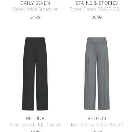
DAILY SEVEN
STAINS & STORIES
Broek Wide Structure
Broek Flared SSA25408258
34,99
26,99
RETOUR
RETOUR
Broek Jerada RJG-056-40
Broek Jerada RJG-056-40