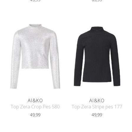
AI&KO
AI&KO
Top Zera Crop Pes 580
Top Zera Stripe pes 177
49,99
49,99