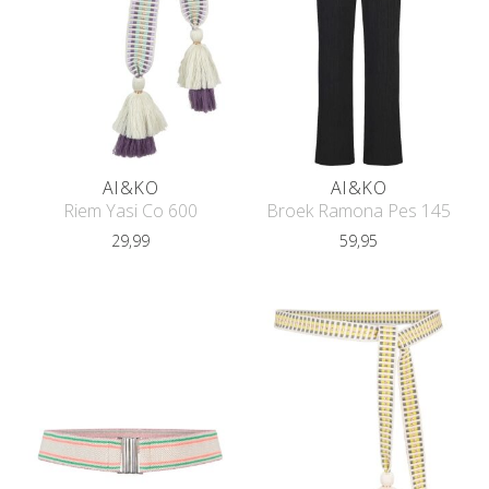
AI&KO
AI&KO
Riem Yasi Co 600
Broek Ramona Pes 145
29,99
59,95