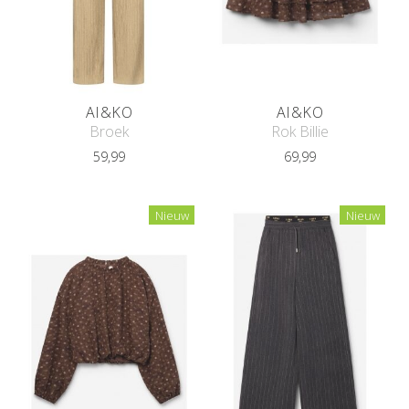
AI&KO
AI&KO
Broek
Rok Billie
59,99
69,99
Nieuw
Nieuw