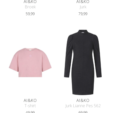
AI&KO
AI&KO
Broek
Jurk
59,99
79,99
AI&KO
AI&KO
T-shirt
Jurk Lianne Pes 562
49,99
69,99