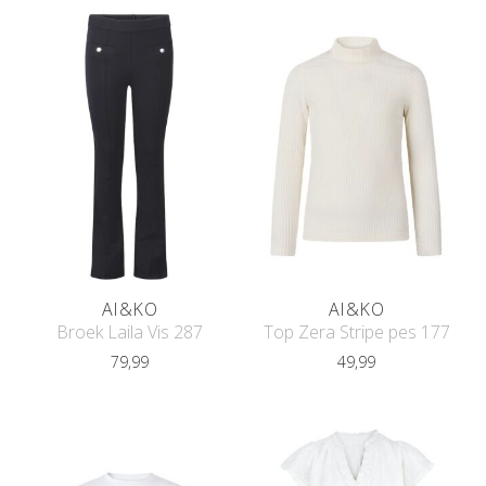
AI&KO
AI&KO
Broek Laila Vis 287
Top Zera Stripe pes 177
79,99
49,99