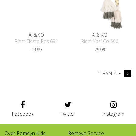
AI&KO
AI&KO
Riem Elesta Pes 691
Riem Yasi Co 600
19,99
29,99
1 VAN 4
Facebook
Twitter
Instagram
Over Romeyn Kids
Romeyn Service