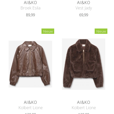
AI&KO
AI&KO
Broek Esila
Vest Jady
89,99
69,99
Nieuw
Nieuw
AI&KO
AI&KO
Kolbert Lione
Kolbert Lione