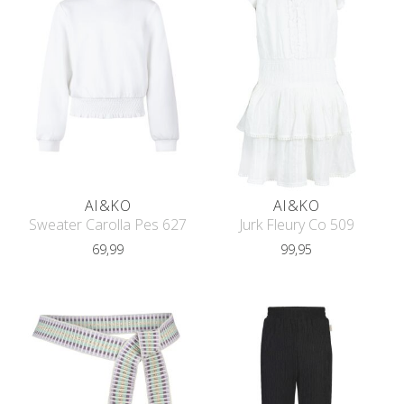
AI&KO
AI&KO
Sweater Carolla Pes 627
Jurk Fleury Co 509
69,99
99,95