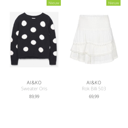
Nieuw
Nieuw
AI&KO
AI&KO
Sweater Oris
Rok Billi 503
89,99
69,99