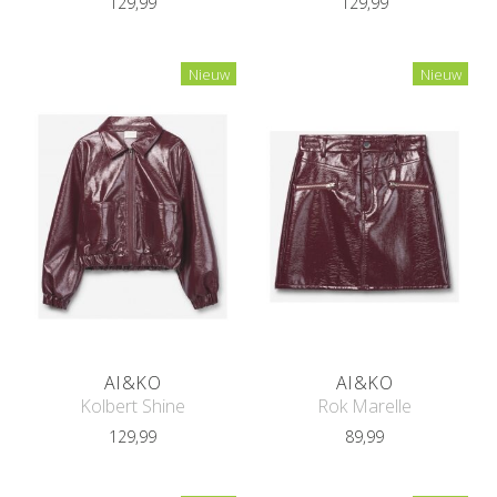
129,99
129,99
Nieuw
Nieuw
AI&KO
AI&KO
Kolbert Shine
Rok Marelle
129,99
89,99