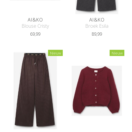
AI&KO
AI&KO
Blouse Cristy
Broek Esila
69,99
89,99
Nieuw
Nieuw