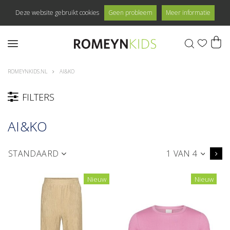
Deze website gebruikt cookies
Geen probleem
Meer informatie
0
ROMEYNKIDS.NL
AI&KO
FILTERS
AI&KO
STANDAARD
1 VAN 4
Nieuw
Nieuw