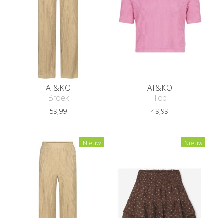
AI&KO
AI&KO
Broek
Top
59,99
49,99
Nieuw
Nieuw