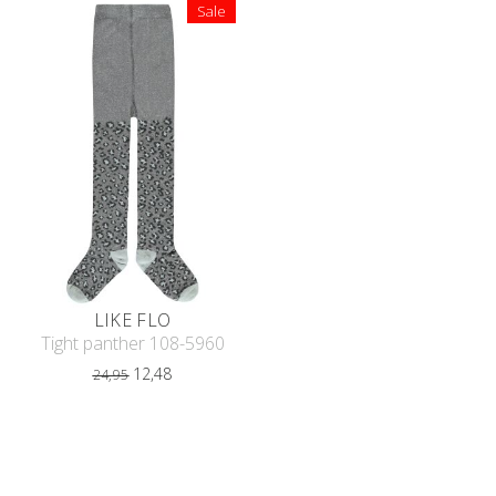
Sale
LIKE FLO
Tight panther 108-5960
12,48
24,95