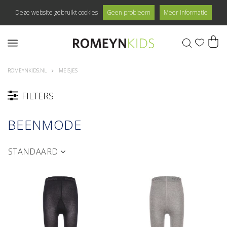
Deze website gebruikt cookies
Geen probleem
Meer informatie
0
ROMEYNKIDS.NL
MEISJES
FILTERS
BEENMODE
STANDAARD