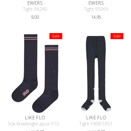
EWERS
EWERS
Tight 96240
Tight 95069
9,00
14,95
Sale
Sale
LIKE FLO
LIKE FLO
Sok Knielengte ajour F102-5901
Tight F908-5951