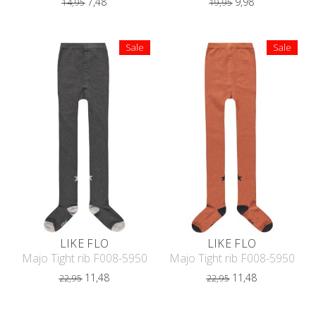
7,48
9,98
14,95
19,95
Sale
Sale
LIKE FLO
LIKE FLO
Majo Tight rib F008-5950
Majo Tight rib F008-5950
11,48
11,48
22,95
22,95