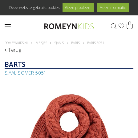
Deze website gebruikt cookies
Geen probleem
Meer informatie
0
ROMEYNKIDS.NL
MEISJES
SJAALS
BARTS
BARTS 5051
Terug
BARTS
SJAAL SOMER 5051