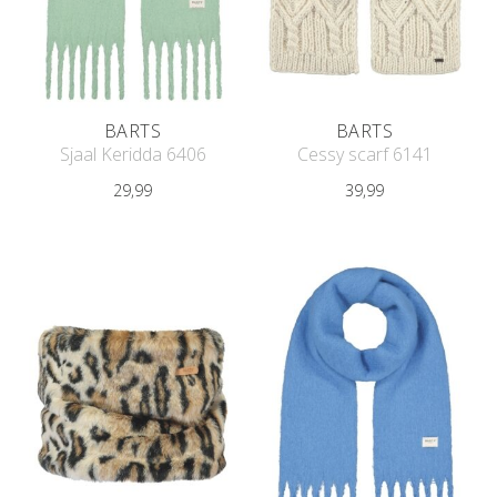
BARTS
BARTS
Sjaal Keridda 6406
Cessy scarf 6141
29,99
39,99