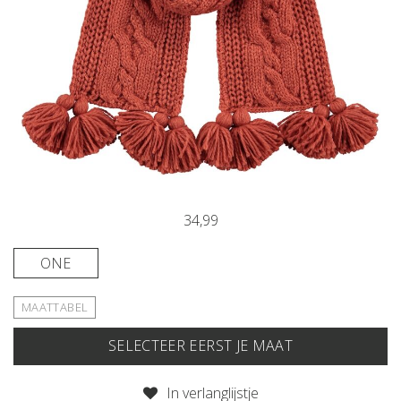
34,99
ONE
MAATTABEL
SELECTEER EERST JE MAAT
IN JE WINKELMAND
In verlanglijstje